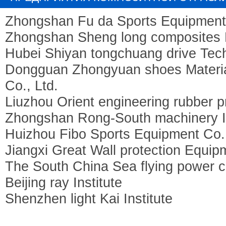
ПЛОТТЕРОВ RUIZHOU
Zhongshan Fu da Sports Equipment 
Zhongshan Sheng long composites M
Hubei Shiyan tongchuang drive Tech
Dongguan Zhongyuan shoes Material
Co., Ltd.
Liuzhou Orient engineering rubber p
Zhongshan Rong-South machinery In
Huizhou Fibo Sports Equipment Co.,
Jiangxi Great Wall protection Equip
The South China Sea flying power c
Beijing ray Institute
Shenzhen light Kai Institute