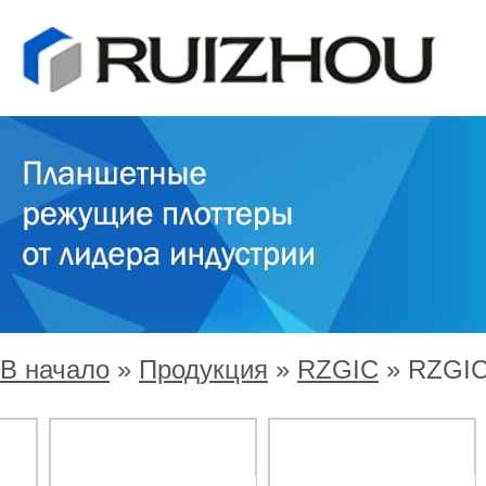
В начало
»
Продукция
»
RZGIC
»
RZGIC
F
RZGIC-12009-2H
RZGIC-12016-2H
RZGIC-9009