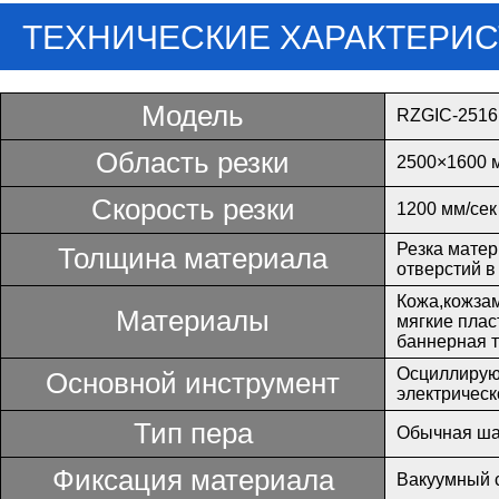
ТЕХНИЧЕСКИЕ ХАРАКТЕРИ
Модель
RZGIC-2516
Область резки
2500×1600 
Скорость резки
1200 мм/сек
Резка матер
Толщина материала
отверстий в
Кожа,кожзам
Материалы
мягкие плас
баннерная т
Осциллирую
Основной инструмент
электрическ
Тип пера
Обычная шар
Фиксация материала
Вакуумный с