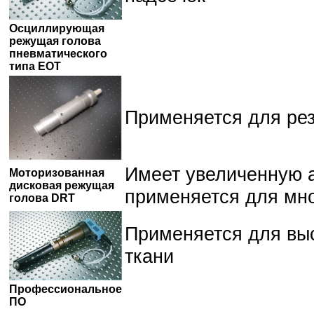
Осциллирующая
4016EF
RZCRT5-6016EF
RZCRT5-
RZCRT5-9009
RZCRT
ВЕСЬ МОДЕЛЬНЫЙ РЯД ПЛАНШЕТНЫХ ПЛОТТЕРОВ RUI
6016EF-2H
режущая голова
пневматического
типа EOT
Применяется для рез
RZCUT5-2516E
RZCUT5-2516EF
RZCUT5-3616E-
RZCUT5-3625E
2H
Имеет увеличенную 
Моторизованная
дисковая режущая
применяется для мно
голова DRT
GIC-9009-2H
RZGIC-6016F-2H
RZGIC-6016-2H
RZGIC-4016
Применяется для выс
ткани
Профессиональное
ПО
ВСЕ ВИДЕО О ПЛОТТЕРАХ RUIZHOU