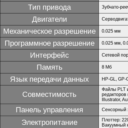
Тип привода
Зубчато-рее
Двигатели
Серводвига
Механическое разрешение
0.025 мм
Программное разрешение
0.025 мм, 0.
Интерфейс
Сетевой по
Память
8 Мб
Язык передачи данных
HP-GL, GP-
Файлы PLT и
Совместимость
редакторов 
Illustrator,
Панель управления
Сенсорный 
Плоттер: 22
Электропитание
Вакуумный н