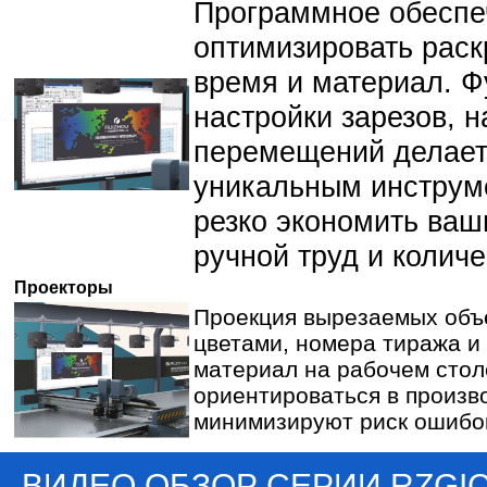
Программное обеспе
-1509A
RZCAM5-1509A II
RZCAM5-1509AF
RZCAM5-1509AF
RZCAM
II
оптимизировать раск
время и материал. Ф
настройки зарезов, 
перемещений делает
уникальным инструм
резко экономить ваш
ручной труд и количе
В НАЧАЛО
Проекторы
О КОМПАНИИ
Проекция вырезаемых объ
цветами, номера тиража и
ВИДЕО
материал на рабочем стол
ПРОДУКЦИЯ
ориентироваться в произв
минимизируют риск ошибок
ПРИМЕНЕНИЕ
СЕРВИС
ВИДЕО ОБЗОР СЕРИИ RZGI